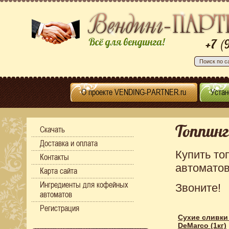
+7 (
О проекте VENDING-PARTNER.ru
Устан
Топпинг
Скачать
Доставка и оплата
Купить то
Контакты
автоматов
Карта сайта
Ингредиенты для кофейных
Звоните!
автоматов
Регистрация
Сухие сливки
DeMarco (1кг)